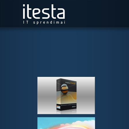
Tinklapio valdymo sistema ItestaCMS