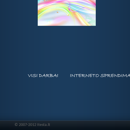
Simple.lt - paprasta turėti savo tinklapį.
© 2007-2012 Itesta.lt