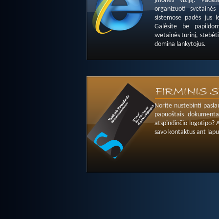
įmonės viziją. Padės
organizuoti svetainės
sistemose padės jus l
Galėsite be papildom
svetainės turinį, stebėti
domina lankytojus.
Norite nustebinti pasla
papuoštais dokumentai
atspindinčio logotipo? 
savo kontaktus ant lapu