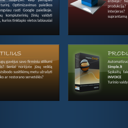
ime nuspręsti, kaip patogiau
erdvėje? Ne
 turinį. Optimizavimas paieškos
produkciją?
engviau rasti Google paieškoje.
interjeras?
ų kompiuterinių žinių valdyti
suprantamą
, kurios tinklapio vietos labiausiai
ugų gavėjus savo firminiu stiliumi
Automatizuo
s? Seniai norėjote jūsų veiklą
Simple.lt
Atsibodo susitikimų metu užrašyti
Sąskaitų fa
ko ar restorano servetėlės?
INVOICE
Turinio vald