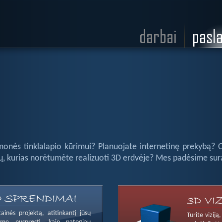
onės tinklalapio kūrimui? Planuojate internetinę prekybą? O
dėjų, kurias norėtumėte realizuoti 3D erdvėje? Mes padėsime sur
ainės projektą, atitinkantį jūsų
Turite vizij