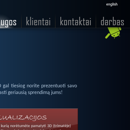
 gal tiesiog norite prezentuoti savo
asti geriausią sprendimą jums!
ą, kurią norėtumėte pamatyti 3D (trimatėje)