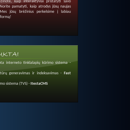
žinote, kaip interaktyviai pristatyti savo
 Norite pamatyti, kaip atrodys jūsų naujas
 Mes jūsų brėžinius perkelsime į labiau
 formą!
ta interneto tinklalapių kūrimo sistema -
ktūrų generavimas ir indeksavimas -
Fast
ymo sistema (TVS) -
ItestaCMS