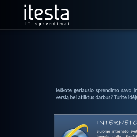
Ieškote geriausio sprendimo savo įm
verslą bei atliktus darbus? Turite i
Siūlome interneto svet